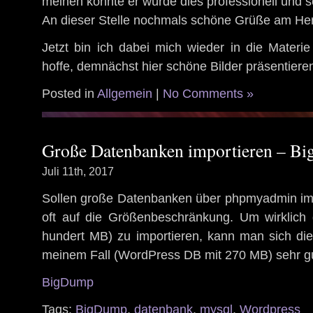
meinen könnte er würde dies professionell und s
An dieser Stelle nochmals schöne Grüße am Her
Jetzt bin ich dabei mich wieder in die Materi
hoffe, demnächst hier schöne Bilder präsentiere
Posted in
Allgemein
|
No Comments »
Große Datenbanken importieren – B
Juli 11th, 2017
Sollen große Datenbanken über phpmyadmin imp
oft auf die Größenbeschränkung. Um wirklich
hundert MB) zu importieren, kann man sich die
meinem Fall (WordPress DB mit 270 MB) sehr gut
BigDump
Tags:
BigDump
,
datenbank
,
mysql
,
Wordpress