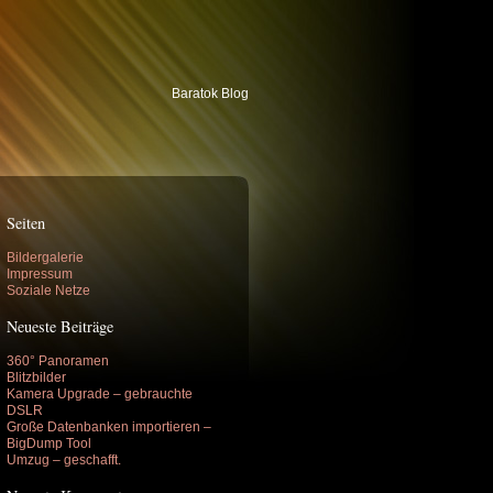
Baratok Blog
Seiten
Bildergalerie
Impressum
Soziale Netze
Neueste Beiträge
360° Panoramen
Blitzbilder
Kamera Upgrade – gebrauchte
DSLR
Große Datenbanken importieren –
BigDump Tool
Umzug – geschafft.