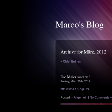
Marco's Blog
Archive for März, 2012
« Older Entries
Die Maler sind da!
Freitag, März 30th, 2012
http://t.co/LYKPQzUN
Posted in
Allgemein
|
No Comments »