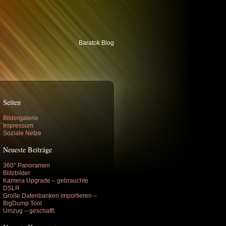
Baratok Blog
Seiten
Bildergalerie
Impressum
Soziale Netze
Neueste Beiträge
360° Panoramen
Blitzbilder
Kamera Upgrade – gebrauchte
DSLR
Große Datenbanken importieren –
BigDump Tool
Umzug – geschafft.