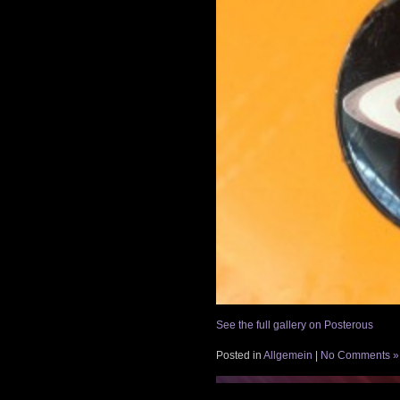
See the full gallery on Posterous
Posted in
Allgemein
|
No Comments »