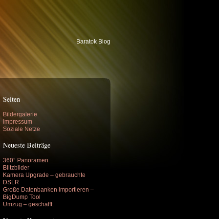
Baratok Blog
Seiten
Bildergalerie
Impressum
Soziale Netze
Neueste Beiträge
360° Panoramen
Blitzbilder
Kamera Upgrade – gebrauchte
DSLR
Große Datenbanken importieren –
BigDump Tool
Umzug – geschafft.