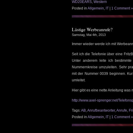
WD20EARS
,
Western
Posted in
Allgemein
,
IT
|
1 Comment »
Lästige Werbeanrufe?
Samstag, Mai 4th, 2013
Immer wieder werde ich mit Werbeanru
Seit ich die Telefonie über eine Fritz
Unter anderem leite ich bestimmt
Nummernkreise umzuleiten. Sehr pra
mit der Nummer 0039 beginnen. Kurz
umleitet.
Hier gibt es eine nette Anleitung was m
http://www.axel-sprenger.net/Telefon
Tags:
AB
,
Anrufbeantworter
,
Anrufe
,
Fr
Posted in
Allgemein
,
IT
|
1 Comment »