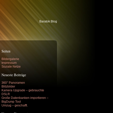
Baratok Blog
Seiten
Bildergalerie
Impressum
Soziale Netze
Neueste Beiträge
360° Panoramen
Blitzbilder
Kamera Upgrade – gebrauchte
DSLR
Große Datenbanken importieren –
BigDump Tool
Umzug – geschafft.