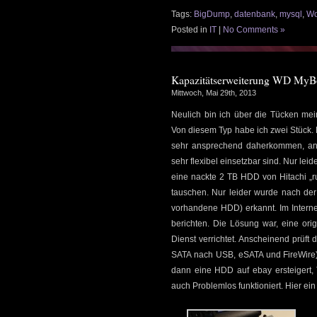
Tags:
BigDump
,
datenbank
,
mysql
,
Wo
Posted in
IT
|
No Comments »
Kapazitätserweiterung WD MyBo
Mittwoch, Mai 29th, 2013
Neulich bin ich über die Tücken mei
Von diesem Typ habe ich zwei Stück. D
sehr ansprechend daherkommen, ander
sehr flexibel einsetzbar sind. Nur lei
eine nackte 2 TB HDD von Hitachi „ru
tauschen. Nur leider wurde nach der
vorhandene HDD) erkannt. Im Interne
berichten. Die Lösung war, eine o
Dienst verrichtet. Anscheinend prüft d
SATA nach USB, eSATA und FireWire
dann eine HDD auf ebay ersteigert
auch Problemlos funktioniert. Hier ein 