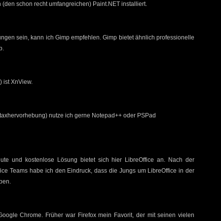
 (den schon recht umfangreichen) Paint.NET installiert.
ungen sein, kann ich Gimp empfehlen. Gimp bietet ähnlich professionelle
p.
) ist XnView.
yntaxhervorhebung) nutze ich gerne Notepad++ oder PSPad
gute und kostenlose Lösung bietet sich hier LibreOffice an. Nach der
ce Teams habe ich den Eindruck, dass die Jungs um LibreOffice in der
ben.
ogle Chrome. Früher war Firefox mein Favorit, der mit seinen vielen