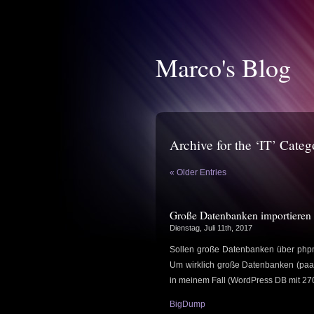
Marco's Blog
Archive for the ‘IT’ Categ
« Older Entries
Große Datenbanken importieren
Dienstag, Juli 11th, 2017
Sollen große Datenbanken über phpm
Um wirklich große Datenbanken (paar
in meinem Fall (WordPress DB mit 270 
BigDump