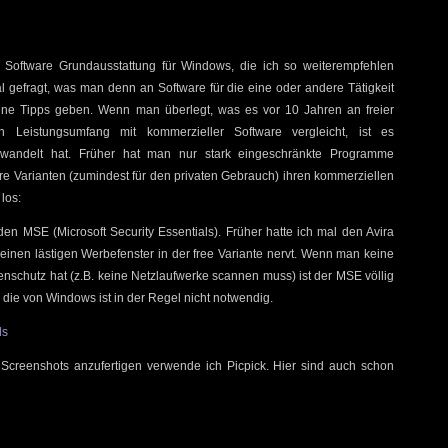
te Software Grundausstattung für Windows, die ich so weiterempfehlen
 gefragt, was man denn an Software für die eine oder andere Tätigkeit
t kleine Tipps geben. Wenn man überlegt, was es vor 10 Jahren an freier
 Leistungsumfang mit kommerzieller Software vergleicht, ist es
ewandelt hat. Früher hat man nur stark eingeschränkte Programme
 Varianten (zumindest für den privaten Gebrauch) ihren kommerziellen
los:
 den MSE (Microsoft Security Essentials). Früher hatte ich mal den Avira
seinen lästigen Werbefenster in der free Variante nervt. Wenn man keine
schutz hat (z.B. keine Netzlaufwerke scannen muss) ist der MSE völlig
 die von Windows ist in der Regel nicht notwendig.
ls
Screenshots anzufertigen verwende ich Picpick. Hier sind auch schon