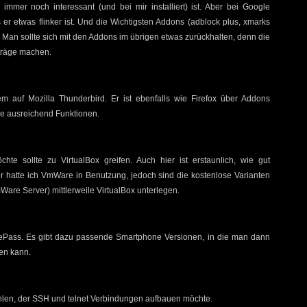
immer noch interessant (und bei mir installiert) ist. Aber bei Google
r etwas flinker ist. Und die Wichtigsten Addons (adblock plus, xmarks
. Man sollte sich mit den Addons im übrigen etwas zurückhalten, denn die
träge machen.
em auf Mozilla Thunderbird. Er ist ebenfalls wie Firefox über Addons
cke ausreichend Funktionen.
hte sollte zu VirtualBox greifen. Auch hier ist erstaunlich, wie gut
r hatte ich VmWare in Benutzung, jedoch sind die kostenlose Varianten
e Server) mittlerweile VirtualBox unterlegen.
eePass. Es gibt dazu passende Smartphone Versionen, in die man dann
en kann.
ehlen, der SSH und telnet Verbindungen aufbauen möchte.