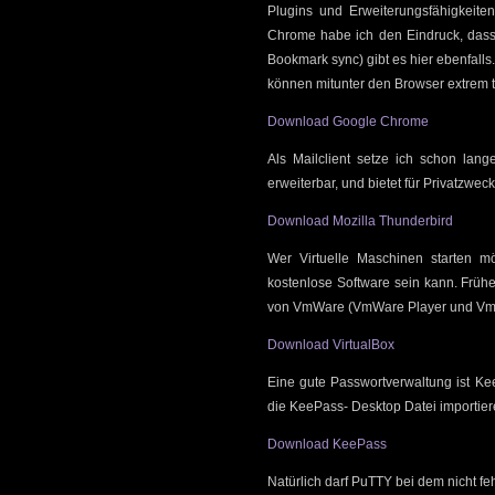
Plugins und Erweiterungsfähigkeiten 
Chrome habe ich den Eindruck, dass e
Bookmark sync) gibt es hier ebenfalls
können mitunter den Browser extrem 
Download Google Chrome
Als Mailclient setze ich schon lang
erweiterbar, und bietet für Privatzwe
Download Mozilla Thunderbird
Wer Virtuelle Maschinen starten möc
kostenlose Software sein kann. Frühe
von VmWare (VmWare Player und VmWar
Download VirtualBox
Eine gute Passwortverwaltung ist K
die KeePass- Desktop Datei importier
Download KeePass
Natürlich darf PuTTY bei dem nicht f