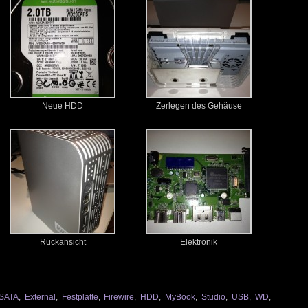
Neue HDD
Zerlegen des Gehäuse
Rückansicht
Elektronik
SATA
,
External
,
Festplatte
,
Firewire
,
HDD
,
MyBook
,
Studio
,
USB
,
WD
,