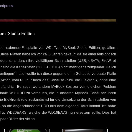
rdpress
ok Studio Edition
ner externen Festplatte von WD, Type MyBook Studio Edition, gefallen.
iese Platten habe ich vor ca. 5 Jahren gekauft, da sie einerseits optisch
erseits durch ihre vielfältigen Schnittstellen (USB, eSATA, FireWire)
der sind die Kapazitäten (500 GB, 1 TB) nicht mehr ganz zeitgemäß. Da ich
mliegen“ hatte, wollte ich diese gegen die im Gehäuse verbaute Platte
 Aktion vom PC nur noch das Gehäuse (bzw. die Elektronik, ohne eine
t fand ich Beiträge, wo andere MyBook Besitzer vom gleichen Problem
riginale WD HDD zu verbauen, die in anderen MyBook Gehäusen ihren
ie Elektronik (die zuständig ist für die Umsetzung der Schnittstellen von
) ob die angeschlossene HDD aus dem eigenen Haus kommt. Ich habe
, Typ WD20EARS, welche die WD10EAVS nun ersetzen sollte. Dies hat
paar Bilder der Aktion.